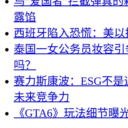
乌“爱国者”拦截弹真
露馅
西班牙陷入恐慌：美以搞
泰国一女公务员妆容引
吗？
赛力斯康波：ESG不
未来竞争力
《GTA6》玩法细节曝