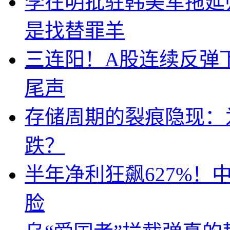
李在明批驻韩美军拖延
是找替罪羊
三连阳！A股连续反弹下
尾声
存储周期的裂痕隐现：为
跌？
半年净利狂飙627%
脸