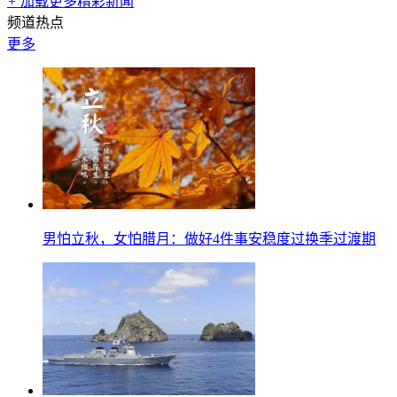
+
加载更多精彩新闻
频道热点
更多
男怕立秋，女怕腊月：做好4件事安稳度过换季过渡期