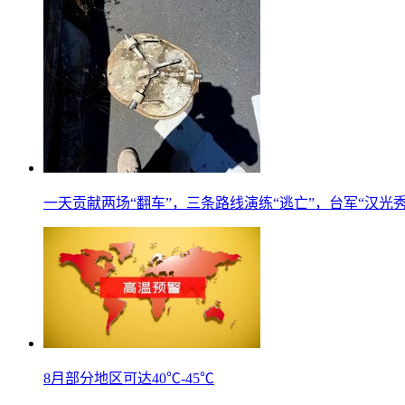
一天贡献两场“翻车”，三条路线演练“逃亡”，台军“汉光
8月部分地区可达40℃-45℃