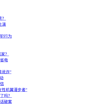
意？
主演
犯行为
赢家？
省电
讹诈”
动
信
女性机翼漫步者”
了吗？
闲话破案