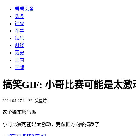
看看头条
头条
社会
军事
娱乐
财经
历史
国内
国际
搞笑GIF: 小哥比赛可能是太
2024-05-27 11:22
笑星坊
这个婚车够气派
小哥比赛可能是太激动，竟然把方向给搞反了