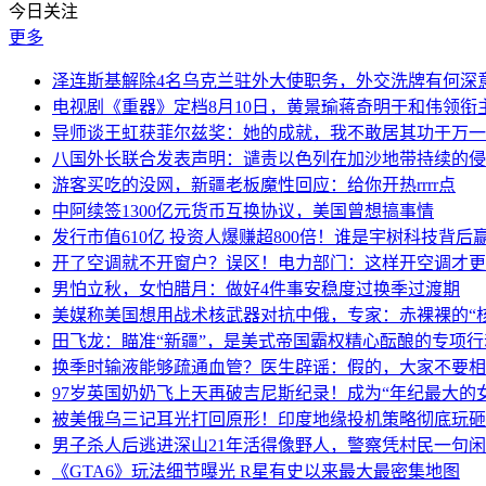
今日关注
更多
泽连斯基解除4名乌克兰驻外大使职务，外交洗牌有何深
电视剧《重器》定档8月10日，黄景瑜蒋奇明于和伟领衔
导师谈王虹获菲尔兹奖：她的成就，我不敢居其功于万一
八国外长联合发表声明：谴责以色列在加沙地带持续的侵
游客买吃的没网，新疆老板魔性回应：给你开热rrrr点
中阿续签1300亿元货币互换协议，美国曾想搞事情
发行市值610亿 投资人爆赚超800倍！谁是宇树科技背后
开了空调就不开窗户？误区！电力部门：这样开空调才更
男怕立秋，女怕腊月：做好4件事安稳度过换季过渡期
美媒称美国想用战术核武器对抗中俄，专家：赤裸裸的“核
田飞龙：瞄准“新疆”，是美式帝国霸权精心酝酿的专项行
换季时输液能够疏通血管？医生辟谣：假的，大家不要相
97岁英国奶奶飞上天再破吉尼斯纪录！成为“年纪最大的
被美俄乌三记耳光打回原形！印度地缘投机策略彻底玩砸
男子杀人后逃进深山21年活得像野人，警察凭村民一句
《GTA6》玩法细节曝光 R星有史以来最大最密集地图