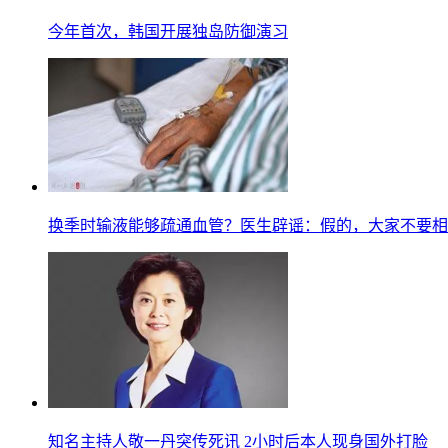
今年首次，韩国开展独岛防御演习
换季时输液能够疏通血管？医生辟谣：假的，大家不要相
知名主持人敬一丹突传死讯 2小时后本人现身国外打脸