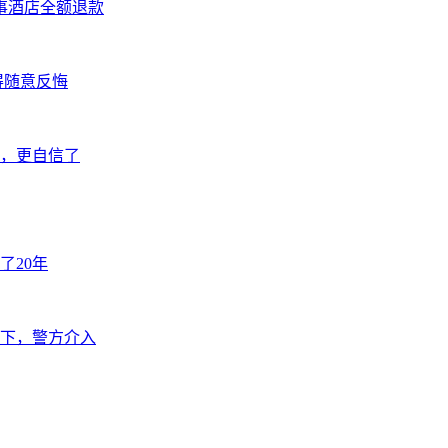
事酒店全额退款
得随意反悔
好，更自信了
了20年
下，警方介入