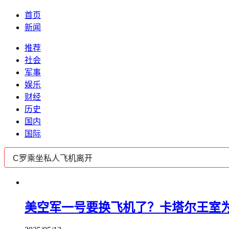
首页
新闻
推荐
社会
军事
娱乐
财经
历史
国内
国际
美空军一号要换飞机了？卡塔尔王室