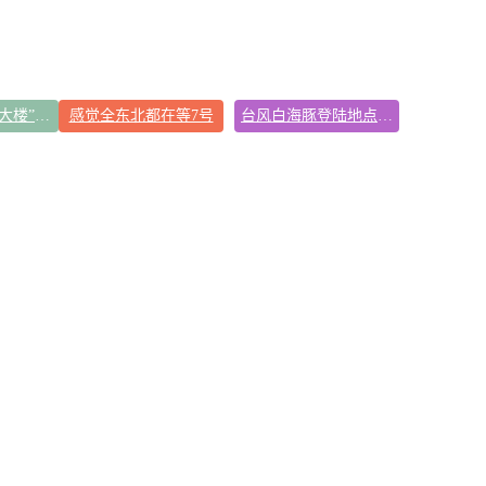
吉林一“温度计大楼”读数爆表
感觉全东北都在等7号
台风白海豚登陆地点更新