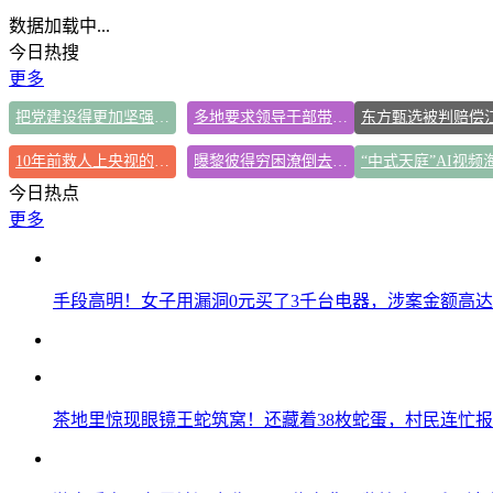
数据加载中...
今日热搜
更多
把党建设得更加坚强有力
多地要求领导干部带头休假
10年前救人上央视的小伙抗洪牺牲
曝黎彼得穷困潦倒去世 儿子露面回应
今日热点
更多
手段高明！女子用漏洞0元买了3千台电器，涉案金额高达1
茶地里惊现眼镜王蛇筑窝！还藏着38枚蛇蛋，村民连忙