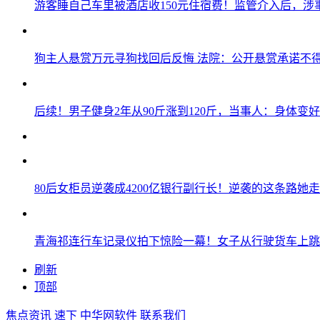
游客睡自己车里被酒店收150元住宿费！监管介入后，涉
狗主人悬赏万元寻狗找回后反悔 法院：公开悬赏承诺不
后续！男子健身2年从90斤涨到120斤，当事人：身体变
80后女柜员逆袭成4200亿银行副行长！逆袭的这条路她走
青海祁连行车记录仪拍下惊险一幕！女子从行驶货车上跳
刷新
顶部
焦点资讯
速下
中华网软件
联系我们