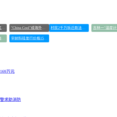
东方甄选被判赔偿江小白30万元
“China Cool”成海外热词
村民2千万拆迁款法院执行后仍拿不到
“中式天庭”AI视频海外爆火
宇树科技发行价格150.80元/股
69万元
报警求助消防