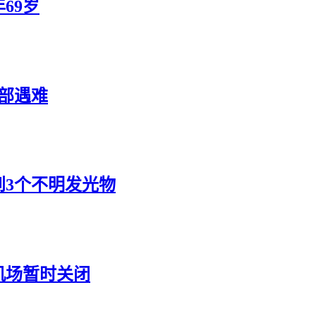
69岁
部遇难
3个不明发光物
机场暂时关闭