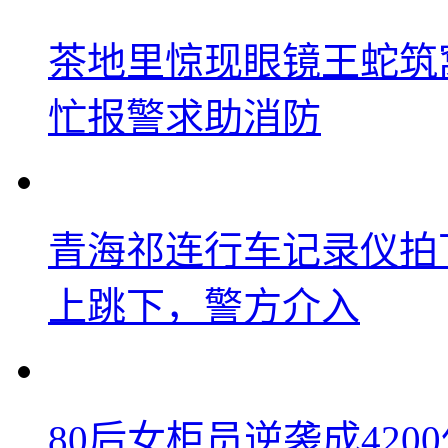
茶地里惊现眼镜王蛇筑
忙报警求助消防
青海祁连行车记录仪拍
上跳下，警方介入
80后女柜员逆袭成42