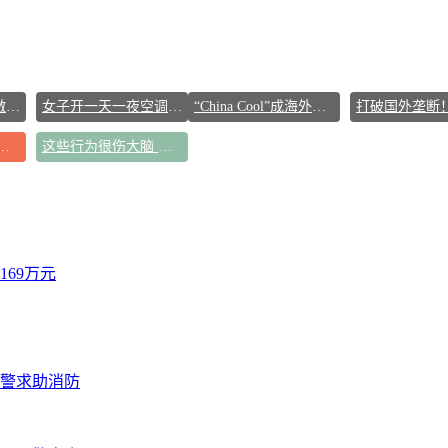
DeepSeek终于打算激进扩张了
女子开一天一夜空调后二氧化碳中毒
“China Cool”成海外热词
 养生千万避开六大误区
这些行为很伤大脑 你却每天都在做
69万元
报警求助消防