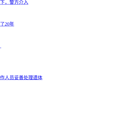
下，警方介入
了20年
？
作人员妥善处理遗体