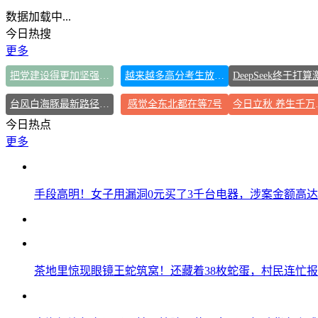
数据加载中...
今日热搜
更多
把党建设得更加坚强有力
越来越多高分考生放弃985选警校
台风白海豚最新路径研判来了
感觉全东北都在等7号
今日立秋
今日热点
更多
手段高明！女子用漏洞0元买了3千台电器，涉案金额高达1
茶地里惊现眼镜王蛇筑窝！还藏着38枚蛇蛋，村民连忙