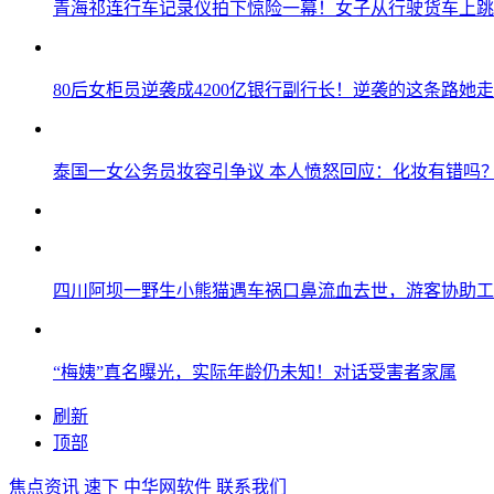
青海祁连行车记录仪拍下惊险一幕！女子从行驶货车上跳
80后女柜员逆袭成4200亿银行副行长！逆袭的这条路她走
泰国一女公务员妆容引争议 本人愤怒回应：化妆有错吗
四川阿坝一野生小熊猫遇车祸口鼻流血去世，游客协助工
“梅姨”真名曝光，实际年龄仍未知！对话受害者家属
刷新
顶部
焦点资讯
速下
中华网软件
联系我们