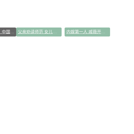
打破国外垄断！中国重磅科技集中上新
父亲劝读师范 女儿偏要考北大
内娱第一人 戚薇开放形象AI授权