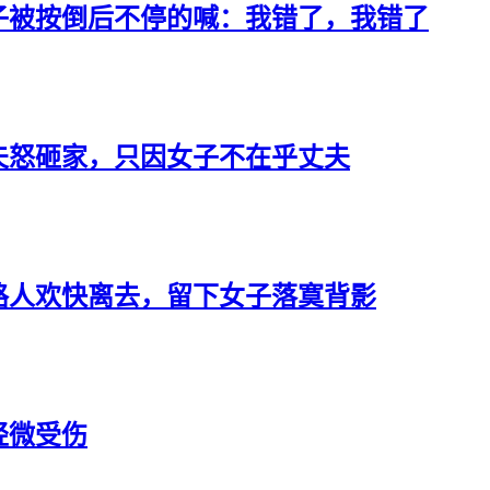
子被按倒后不停的喊：我错了，我错了
夫怒砸家，只因女子不在乎丈夫
路人欢快离去，留下女子落寞背影
轻微受伤