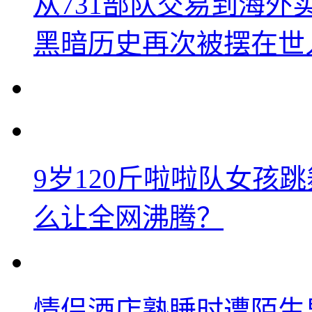
从731部队交易到海
黑暗历史再次被摆在世
9岁120斤啦啦队女孩
么让全网沸腾？
情侣酒店熟睡时遭陌生