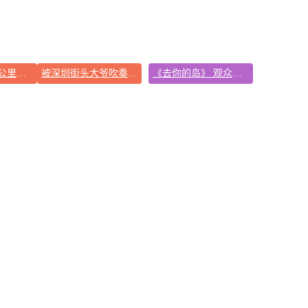
拼豆有多火 一公里内能有40家店
被深圳街头大爷吹奏谋生戳中了
《去你的岛》 观众哭崩