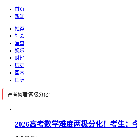
首页
新闻
推荐
社会
军事
娱乐
财经
历史
国内
国际
2026高考数学难度两极分化！考生