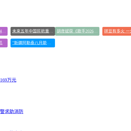
台风白海豚已进入24小时警戒线
未来五年中国民航重磅规划出炉
胡彦斌获《歌手2026》歌王
机
“新疆阿勒泰八月能滑雪”不实
69万元
报警求助消防