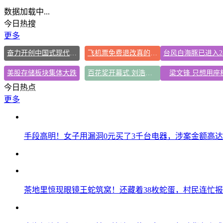
数据加载中...
今日热搜
更多
奋力开创中国式现代化建设新局面
飞机票免费退改真的来了
美股存储板块集体大跌
百花奖开幕式 刘浩存独舞
梁文锋 只想用座
今日热点
更多
手段高明！女子用漏洞0元买了3千台电器，涉案金额高达1
茶地里惊现眼镜王蛇筑窝！还藏着38枚蛇蛋，村民连忙