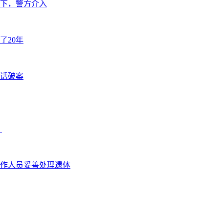
下，警方介入
了20年
闲话破案
？
作人员妥善处理遗体