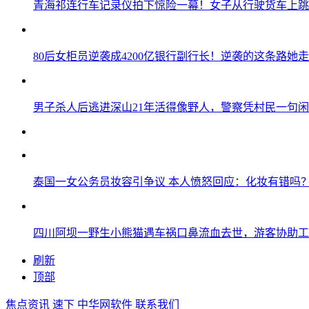
青海祁连行车记录仪拍下惊险一幕！女子从行驶货车上跳
80后女柜员逆袭成4200亿银行副行长！逆袭的这条路她走
男子杀人后逃进深山21年活得像野人，警察凭村民一句
泰国一女公务员妆容引争议 本人愤怒回应：化妆有错吗
四川阿坝一野生小熊猫遇车祸口鼻流血去世，游客协助工
刷新
顶部
焦点资讯
速下
中华网软件
联系我们