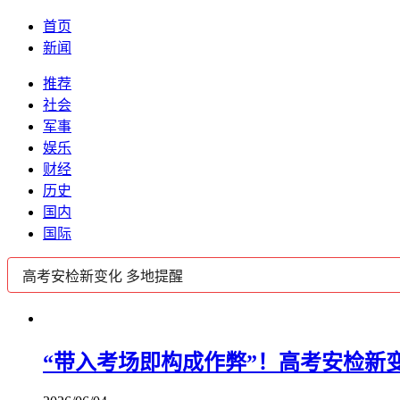
首页
新闻
推荐
社会
军事
娱乐
财经
历史
国内
国际
“带入考场即构成作弊”！高考安检新