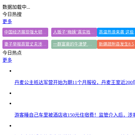
数据加载中...
今日热搜
更多
中国经济展现强大韧性和活力
人贩子“梅姨”真实姓名曝光
高温热浪
妻子举报高管丈夫涉嫌重婚案进展
一群富豪的牛津梦 标价108万
新疆疏附
今日热点
更多
丹麦公主抵达军营开始为期11个月服役，丹麦王室近20
游客睡自己车里被酒店收150元住宿费！监管介入后，涉