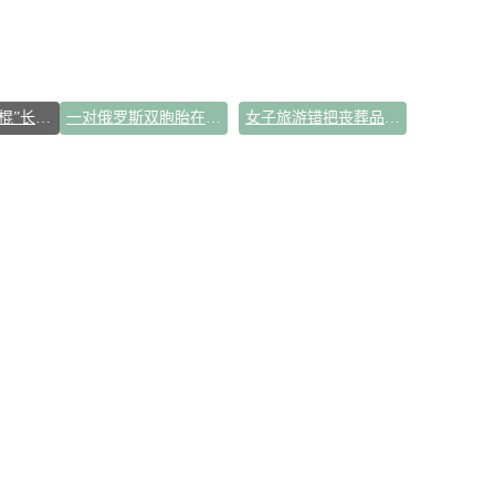
小学门口“一根棍”长椅怎么就火了
一对俄罗斯双胞胎在上海地铁站跳芭蕾
女子旅游错把丧葬品当纪念品买下