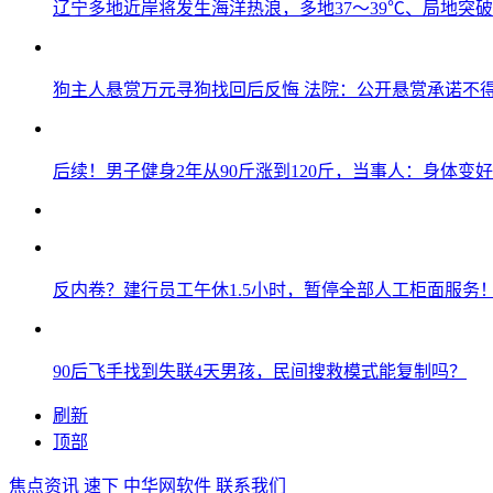
辽宁多地近岸将发生海洋热浪，多地37～39℃、局地突破
狗主人悬赏万元寻狗找回后反悔 法院：公开悬赏承诺不
后续！男子健身2年从90斤涨到120斤，当事人：身体变
反内卷？建行员工午休1.5小时，暂停全部人工柜面服务
90后飞手找到失联4天男孩，民间搜救模式能复制吗？
刷新
顶部
焦点资讯
速下
中华网软件
联系我们