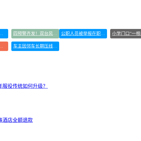
来袭 这些地方需注意
四预警齐发！双台风影响多个海域
公职人员被举报在职校开餐厅超市
县发生8.5级地震系谣言
车主因邻车长期压线停车安装防护栏
0年服役传统如何升级？
事酒店全额退款