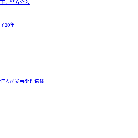
下，警方介入
了20年
？
作人员妥善处理遗体