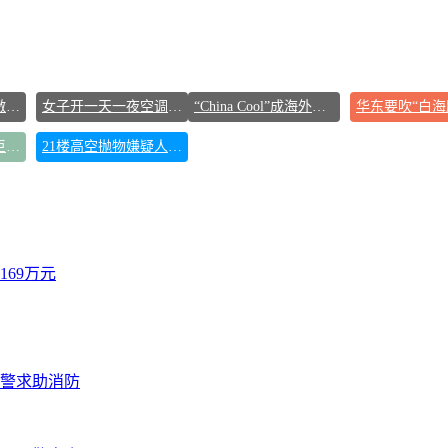
DeepSeek终于打算激进扩张了
女子开一天一夜空调后二氧化碳中毒
“China Cool”成海外热词
大降价！西瓜鸭梨巨峰葡萄都便宜了
21楼高空抛物嫌疑人被行拘
69万元
报警求助消防