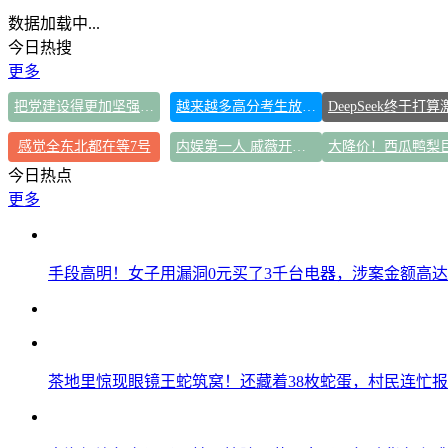
数据加载中...
今日热搜
更多
把党建设得更加坚强有力
越来越多高分考生放弃985选警校
感觉全东北都在等7号
内娱第一人 戚薇开放形象AI授权
今日热点
更多
手段高明！女子用漏洞0元买了3千台电器，涉案金额高达1
茶地里惊现眼镜王蛇筑窝！还藏着38枚蛇蛋，村民连忙