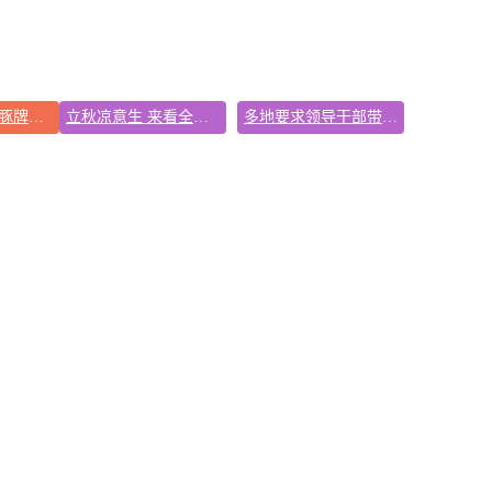
华东要吹“白海豚牌空调外机”了
立秋凉意生 来看全国哪里将暑气渐消
多地要求领导干部带头休假