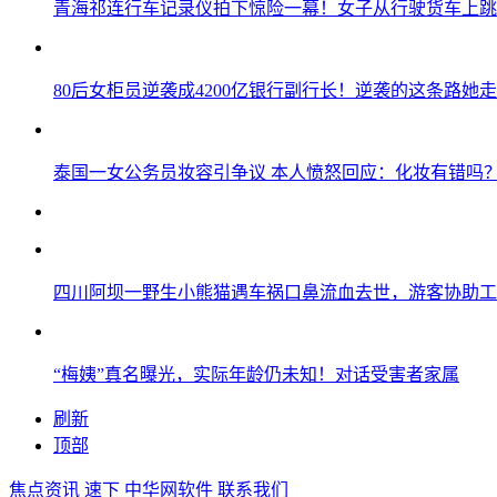
青海祁连行车记录仪拍下惊险一幕！女子从行驶货车上跳
80后女柜员逆袭成4200亿银行副行长！逆袭的这条路她走
泰国一女公务员妆容引争议 本人愤怒回应：化妆有错吗
四川阿坝一野生小熊猫遇车祸口鼻流血去世，游客协助工
“梅姨”真名曝光，实际年龄仍未知！对话受害者家属
刷新
顶部
焦点资讯
速下
中华网软件
联系我们