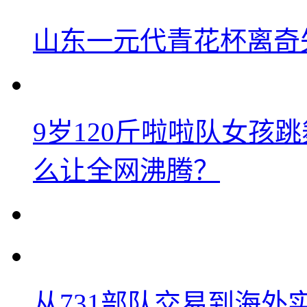
山东一元代青花杯离奇
9岁120斤啦啦队女孩
么让全网沸腾？
从731部队交易到海