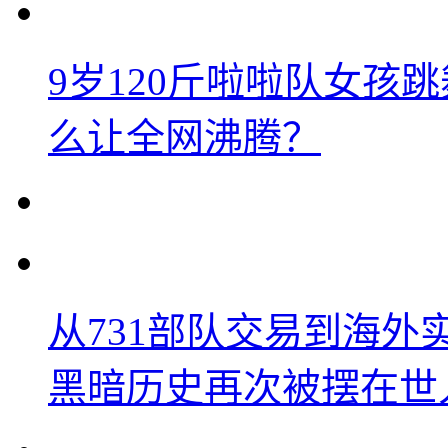
9岁120斤啦啦队女孩
么让全网沸腾？
从731部队交易到海
黑暗历史再次被摆在世