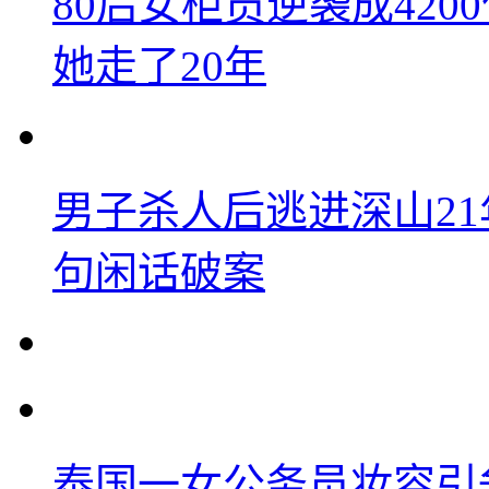
80后女柜员逆袭成42
她走了20年
男子杀人后逃进深山2
句闲话破案
泰国一女公务员妆容引