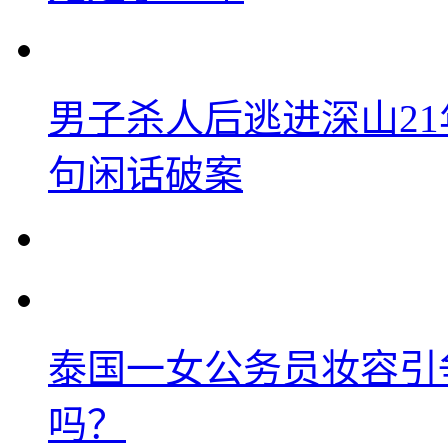
男子杀人后逃进深山2
句闲话破案
泰国一女公务员妆容引
吗？