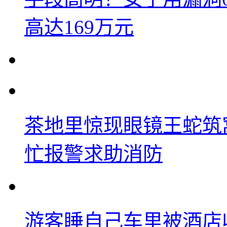
高达169万元
茶地里惊现眼镜王蛇筑
忙报警求助消防
游客睡自己车里被酒店