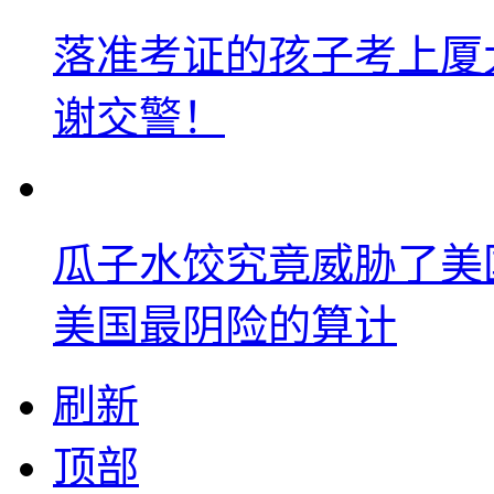
落准考证的孩子考上厦
谢交警！
瓜子水饺究竟威胁了美
美国最阴险的算计
刷新
顶部