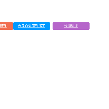
150元车上过夜费到底谁被做局了
台风白海豚到哪了
沈腾演技