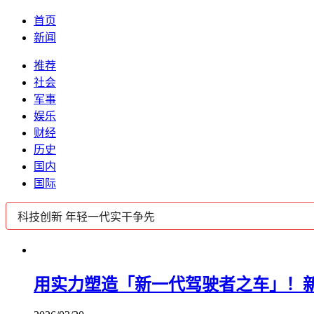
首页
新闻
推荐
社会
军事
娱乐
财经
历史
国内
国际
用实力塑造「新一代驾驶者之车」！新