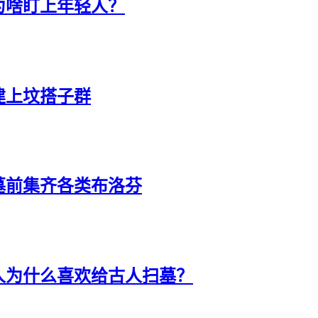
为啥盯上年轻人？
建上坟搭子群
墓前集齐各类布洛芬
人为什么喜欢给古人扫墓？