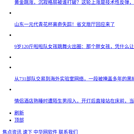
黄金跳涨，沉寂格局被谁打破？这轮上涨是技术性反弹，
山东一元代青花杯离奇失踪！省文旅厅回应来了
9岁120斤啦啦队女孩跳舞火出圈：那个胖女孩，凭什么
从731部队交易到海外实验室网络，一段被掩盖多年的黑
情侣酒店熟睡时遭陌生男闯入，开灯后直接站在床前，当
刷新
顶部
焦点资讯
速下
中华网软件
联系我们