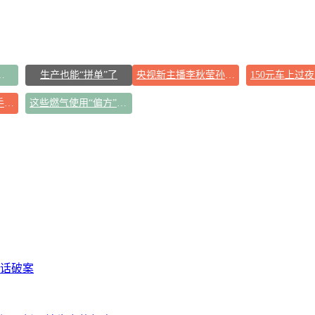
告导致千万市值蒸发
生产也能“拼单”了
央视新主播李秋莹孙亚鹏亮相
王菲看了窦靖童歌手总决赛
这些燃气使用“偏方”千万别信
闲话破案