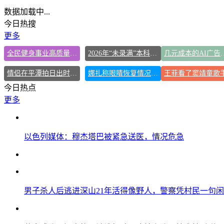
数据加载中...
今日热搜
更多
全民健身事业高质量发展
2026年“未录满”本科专业排行榜出炉
几元成本的AI广
情侣在平潭拍日出时坠崖致一死一伤
娜扎称眼睛恢复情况不太妙
今日热点
更多
以色列媒体：穆杰塔巴被紧急送医，情况危急
男子杀人后逃进深山21年活得像野人，警察凭村民一句