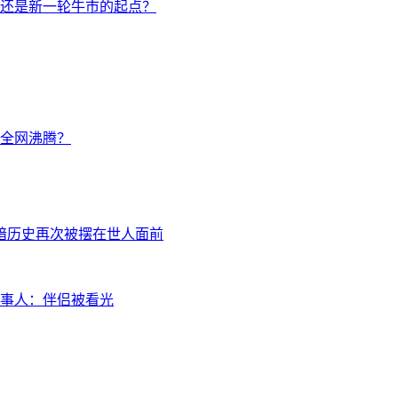
还是新一轮牛市的起点？
让全网沸腾？
暗历史再次被摆在世人面前
事人：伴侣被看光