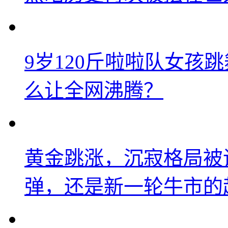
9岁120斤啦啦队女孩
么让全网沸腾？
黄金跳涨，沉寂格局被
弹，还是新一轮牛市的