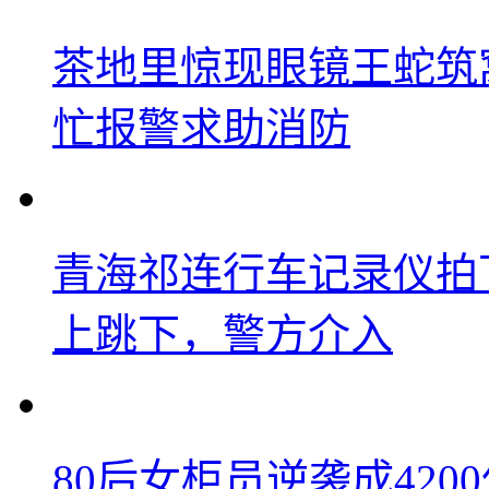
茶地里惊现眼镜王蛇筑
忙报警求助消防
青海祁连行车记录仪拍
上跳下，警方介入
80后女柜员逆袭成42