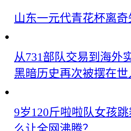
山东一元代青花杯离奇
从731部队交易到海
黑暗历史再次被摆在世
9岁120斤啦啦队女孩
么让全网沸腾？