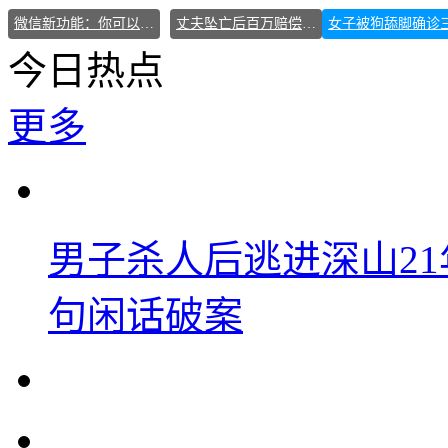
微信新功能：你可以“撤回”你的撤回
丈夫坠亡后百万赔偿款妻女仅得3万
今日热点
更多
男子杀人后逃进深山2
句闲话破案