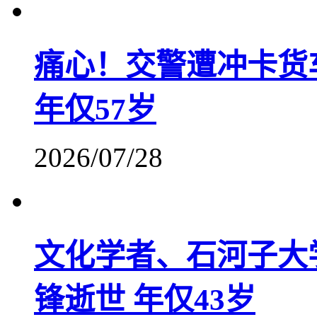
痛心！交警遭冲卡货
年仅57岁
2026/07/28
文化学者、石河子大
锋逝世 年仅43岁