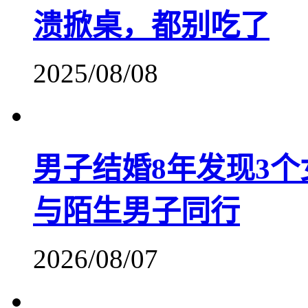
溃掀桌，都别吃了
2025/08/08
男子结婚8年发现3
与陌生男子同行
2026/08/07