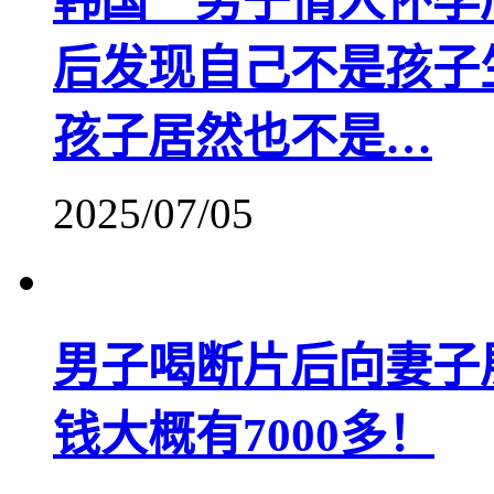
韩国一男子情人怀孕
后发现自己不是孩子
孩子居然也不是…
2025/07/05
男子喝断片后向妻子
钱大概有7000多！