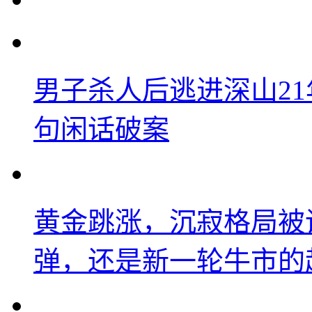
男子杀人后逃进深山2
句闲话破案
黄金跳涨，沉寂格局被
弹，还是新一轮牛市的