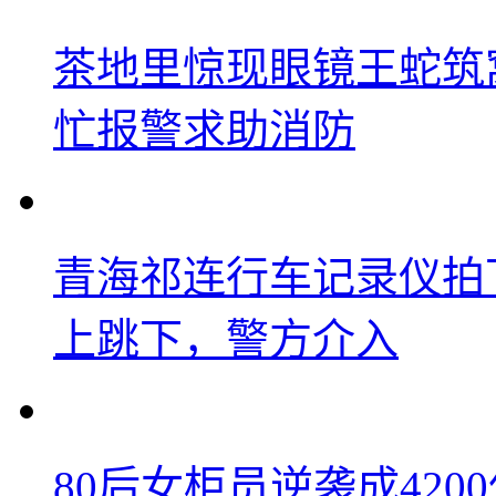
茶地里惊现眼镜王蛇筑
忙报警求助消防
青海祁连行车记录仪拍
上跳下，警方介入
80后女柜员逆袭成42