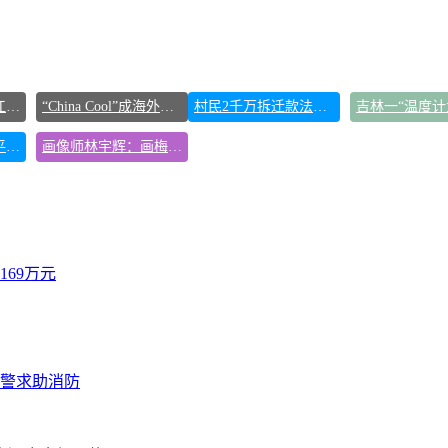
东方甄选被判赔偿江小白30万元
“China Cool”成海外热词
村民2千万拆迁款法院执行后仍拿不到
中方回应是否在太平洋海底开采稀土
画像师林宇辉：画梅姨7年 想亲眼看看
69万元
报警求助消防