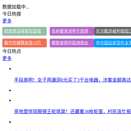
数据加载中...
今日热搜
更多
把党建设得更加坚强有力
多地要求领导干部带头休假
看守所辅警收受10万获刑1年
曝黎彼得穷困潦倒去世 儿子露面回应
今日热点
更多
手段高明！女子用漏洞0元买了3千台电器，涉案金额高达1
茶地里惊现眼镜王蛇筑窝！还藏着38枚蛇蛋，村民连忙