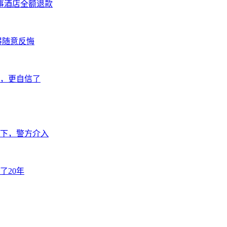
事酒店全额退款
得随意反悔
好，更自信了
下，警方介入
了20年