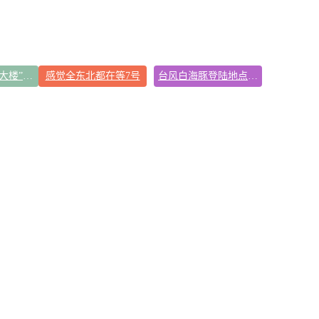
吉林一“温度计大楼”读数爆表
感觉全东北都在等7号
台风白海豚登陆地点更新