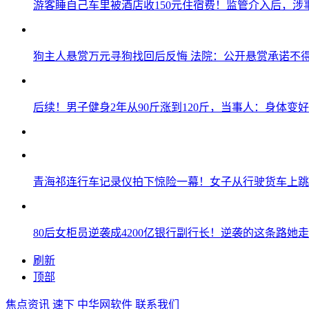
游客睡自己车里被酒店收150元住宿费！监管介入后，涉
狗主人悬赏万元寻狗找回后反悔 法院：公开悬赏承诺不
后续！男子健身2年从90斤涨到120斤，当事人：身体变
青海祁连行车记录仪拍下惊险一幕！女子从行驶货车上跳
80后女柜员逆袭成4200亿银行副行长！逆袭的这条路她走
刷新
顶部
焦点资讯
速下
中华网软件
联系我们