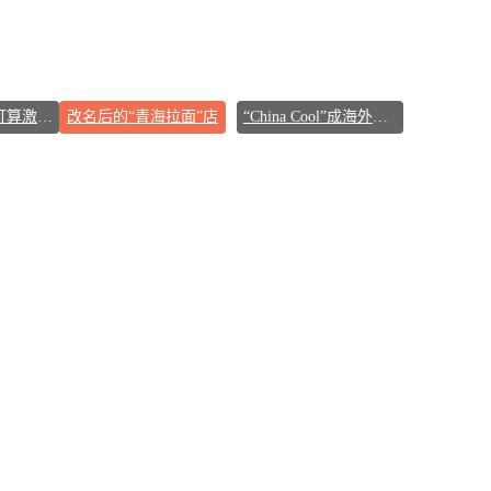
DeepSeek终于打算激进扩张了
改名后的“青海拉面”店
“China Cool”成海外热词