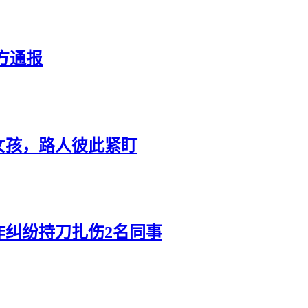
方通报
女孩，路人彼此紧盯
作纠纷持刀扎伤2名同事