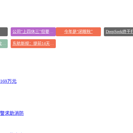
公司“上四休三”但要降薪1000元
今年是“闭眼秋”
女孩摆摊卖菌子时收到北大通知书
东航新规：提前14天可免费退改签
69万元
报警求助消防