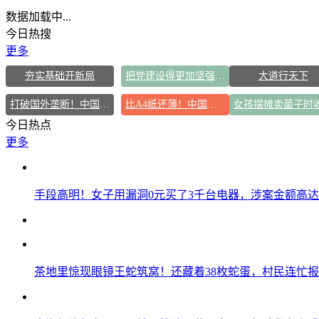
数据加载中...
今日热搜
更多
夯实基础开新局
把党建设得更加坚强有力
大道行天下
打破国外垄断！中国重磅科技集中上新
比A4纸还薄！中国高端钢材密集突破
今日热点
更多
手段高明！女子用漏洞0元买了3千台电器，涉案金额高达1
茶地里惊现眼镜王蛇筑窝！还藏着38枚蛇蛋，村民连忙