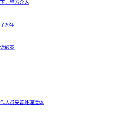
下，警方介入
了20年
闲话破案
？
作人员妥善处理遗体