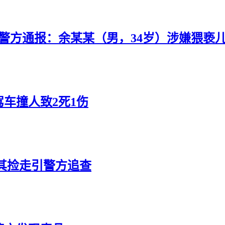
警方通报：余某某（男，34岁）涉嫌猥亵
车撞人致2死1伤
其捡走引警方追查