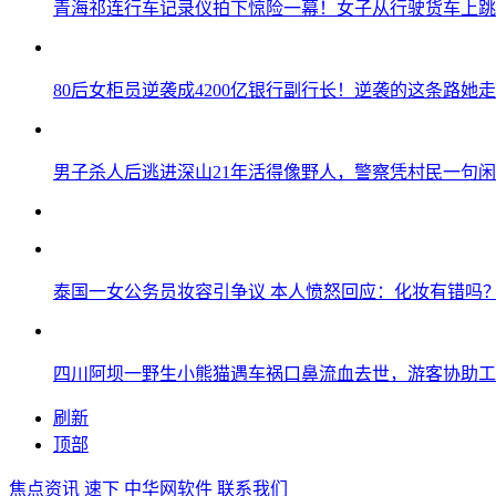
青海祁连行车记录仪拍下惊险一幕！女子从行驶货车上跳
80后女柜员逆袭成4200亿银行副行长！逆袭的这条路她走
男子杀人后逃进深山21年活得像野人，警察凭村民一句
泰国一女公务员妆容引争议 本人愤怒回应：化妆有错吗
四川阿坝一野生小熊猫遇车祸口鼻流血去世，游客协助工
刷新
顶部
焦点资讯
速下
中华网软件
联系我们