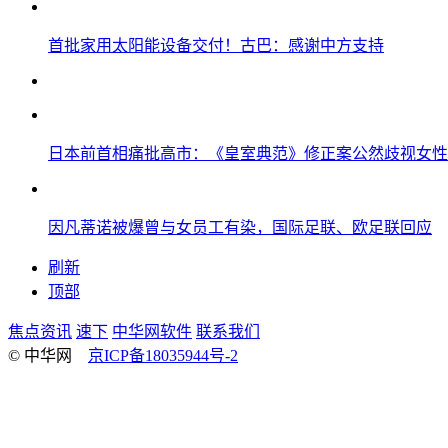
首批家用太阳能设备交付！古巴：感谢中方支持
日本前首相痛批高市：《皇室典范》修正案公然歧视女性
因凡蒂诺被爆曾与女员工有染，国际足联、欧足联回应
刷新
顶部
焦点资讯
速下
中华网软件
联系我们
© 中华网
京ICP备18035944号-2