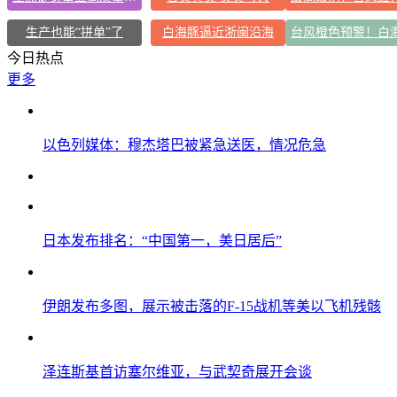
生产也能“拼单”了
白海豚逼近浙闽沿海
今日热点
更多
以色列媒体：穆杰塔巴被紧急送医，情况危急
日本发布排名：“中国第一，美日居后”
伊朗发布多图，展示被击落的F-15战机等美以飞机残骸
泽连斯基首访塞尔维亚，与武契奇展开会谈