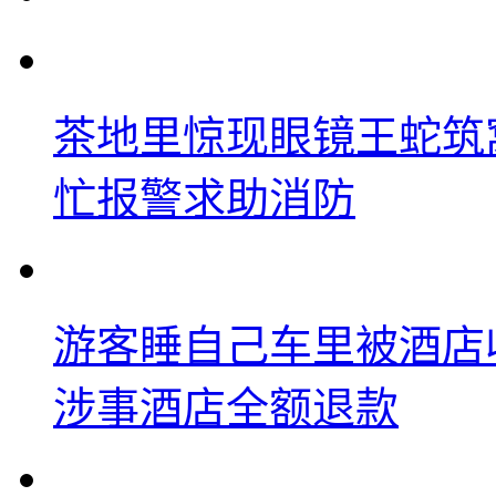
茶地里惊现眼镜王蛇筑
忙报警求助消防
游客睡自己车里被酒店
涉事酒店全额退款