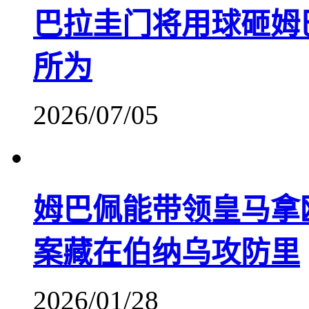
巴拉圭门将用球砸姆
所为
2026/07/05
姆巴佩能带领皇马拿
案藏在伯纳乌攻防里
2026/01/28