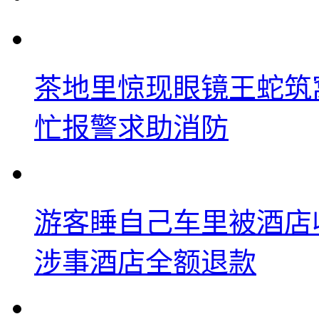
茶地里惊现眼镜王蛇筑
忙报警求助消防
游客睡自己车里被酒店
涉事酒店全额退款