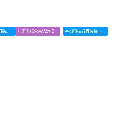
眼皮”
儿子举报父亲伪造证件为私生子落户
宇树科技发行价格150.80元/股