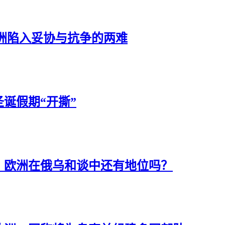
洲陷入妥协与抗争的两难
诞假期“开撕”
！欧洲在俄乌和谈中还有地位吗？