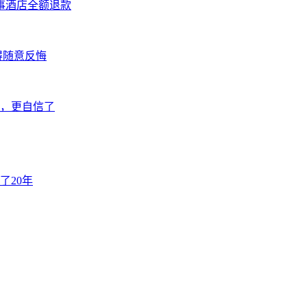
事酒店全额退款
得随意反悔
好，更自信了
了20年