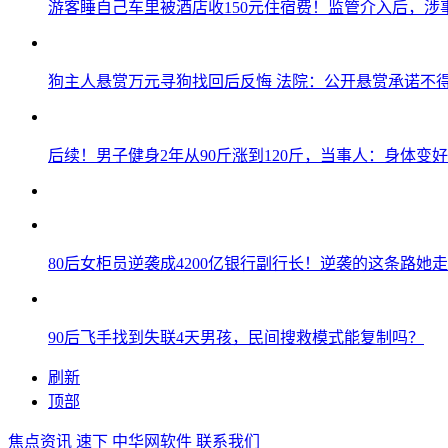
游客睡自己车里被酒店收150元住宿费！监管介入后，涉
狗主人悬赏万元寻狗找回后反悔 法院：公开悬赏承诺不
后续！男子健身2年从90斤涨到120斤，当事人：身体变
80后女柜员逆袭成4200亿银行副行长！逆袭的这条路她走
90后飞手找到失联4天男孩，民间搜救模式能复制吗？
刷新
顶部
焦点资讯
速下
中华网软件
联系我们