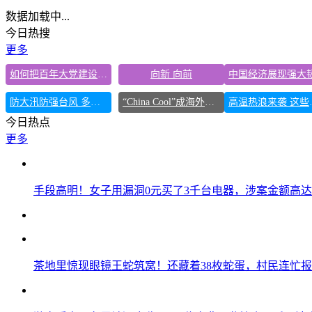
数据加载中...
今日热搜
更多
如何把百年大党建设得更加坚强有力
向新 向前
防大汛防强台风 多省份关键期这样做
“China Cool”成海外热词
高温热浪
今日热点
更多
手段高明！女子用漏洞0元买了3千台电器，涉案金额高达1
茶地里惊现眼镜王蛇筑窝！还藏着38枚蛇蛋，村民连忙