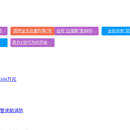
中国经济展现强大韧性和活力
感觉全东北都在等7号
台风“白海豚”影响中国已成定局
台风也有“双
来袭 这些地方需注意
西方Z世代为何开始“粉”中国
69万元
报警求助消防