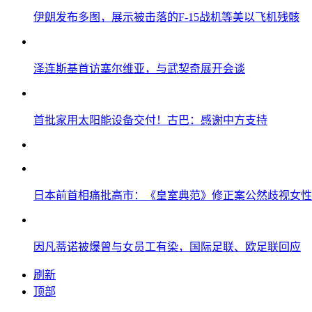
伊朗发布多图，展示被击落的F-15战机等美以飞机残骸
泽连斯基首访塞尔维亚，与武契奇展开会谈
首批家用太阳能设备交付！古巴：感谢中方支持
日本前首相痛批高市：《皇室典范》修正案公然歧视女性
因凡蒂诺被爆曾与女员工有染，国际足联、欧足联回应
刷新
顶部