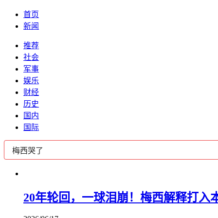
首页
新闻
推荐
社会
军事
娱乐
财经
历史
国内
国际
20年轮回，一球泪崩！梅西解释打入