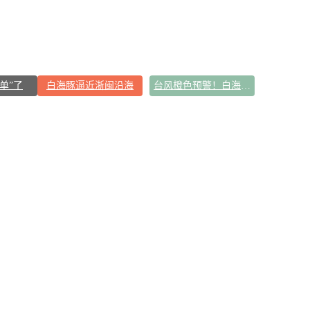
单”了
白海豚逼近浙闽沿海
台风橙色预警！白海豚逼近浙闽沿海