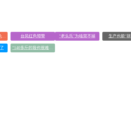
最高级别！台风红色预警
台风红色预警
“老头乐”为啥禁不掉
生产也能“拼
了
“140多斤的我也很难静止站立”