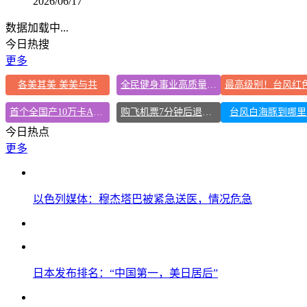
2026/06/17
数据加载中...
今日热搜
更多
各美其美 美美与共
全民健身事业高质量发展
首个全国产10万卡AI超集群投用
购飞机票7分钟后退票被扣2022元
台风白海豚到哪里
今日热点
更多
以色列媒体：穆杰塔巴被紧急送医，情况危急
日本发布排名：“中国第一，美日居后”