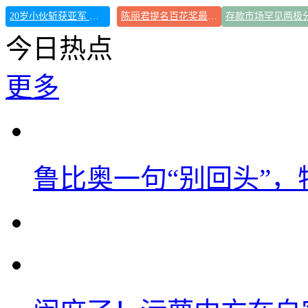
20岁小伙斩获亚军 黄晓明：好帅
陈丽君提名百花奖最佳新人奖
存款市场罕见两极
今日热点
更多
鲁比奥一句“别回头”