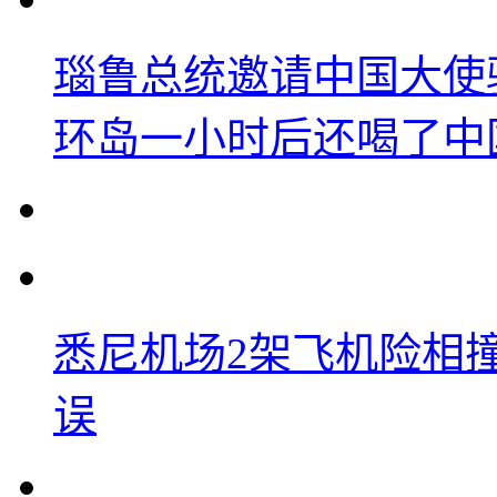
瑙鲁总统邀请中国大使
环岛一小时后还喝了中
悉尼机场2架飞机险相
误