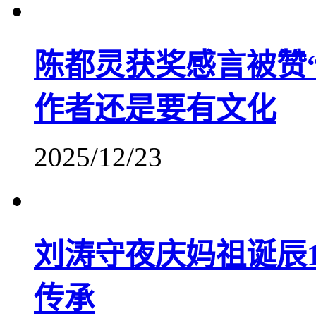
陈都灵获奖感言被赞
作者还是要有文化
2025/12/23
刘涛守夜庆妈祖诞辰1
传承