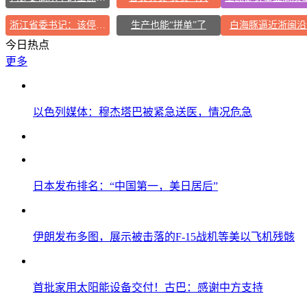
浙江省委书记：该停下的坚决停下来
生产也能“拼单”了
白海豚逼近浙闽沿
今日热点
更多
以色列媒体：穆杰塔巴被紧急送医，情况危急
日本发布排名：“中国第一，美日居后”
伊朗发布多图，展示被击落的F-15战机等美以飞机残骸
首批家用太阳能设备交付！古巴：感谢中方支持