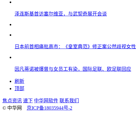
泽连斯基首访塞尔维亚，与武契奇展开会谈
日本前首相痛批高市：《皇室典范》修正案公然歧视女性
因凡蒂诺被爆曾与女员工有染，国际足联、欧足联回应
刷新
顶部
焦点资讯
速下
中华网软件
联系我们
© 中华网
京ICP备18035944号-2