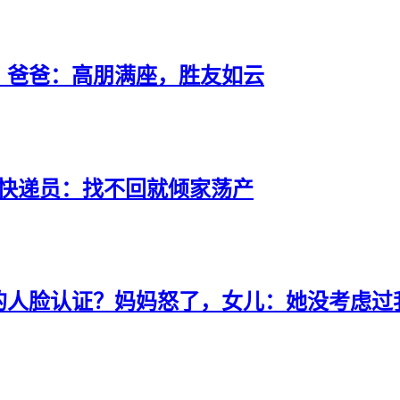
，爸爸：高朋满座，胜友如云
金 快递员：找不回就倾家荡产
的人脸认证？妈妈怒了，女儿：她没考虑过