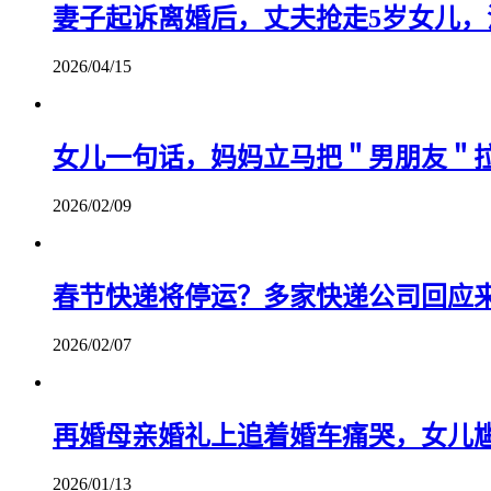
妻子起诉离婚后，丈夫抢走5岁女儿，
2026/04/15
女儿一句话，妈妈立马把＂男朋友＂拉黑
2026/02/09
春节快递将停运？多家快递公司回应
2026/02/07
再婚母亲婚礼上追着婚车痛哭，女儿
2026/01/13