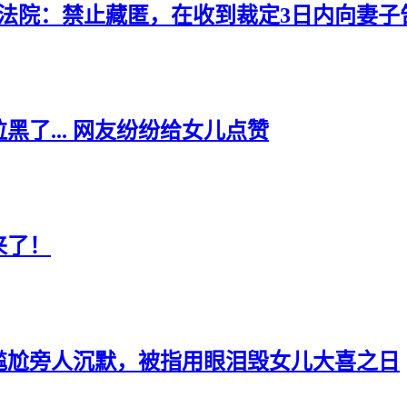
法院：禁止藏匿，在收到裁定3日内向妻子
了... 网友纷纷给女儿点赞
来了！
尴尬旁人沉默，被指用眼泪毁女儿大喜之日