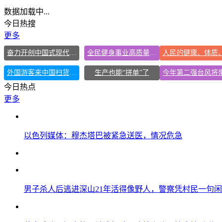
数据加载中...
今日热搜
更多
奋力开创中国式现代化建设新局面
全民健身事业高质量发展
外国游客来中国扫货新特产
生产也能“拼单”了
今日热点
更多
以色列媒体：穆杰塔巴被紧急送医，情况危急
男子杀人后逃进深山21年活得像野人，警察凭村民一句