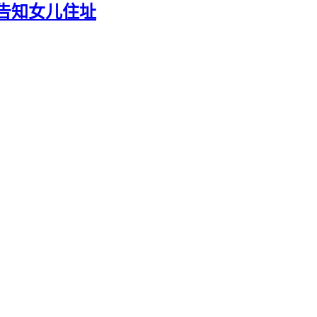
告知女儿住址