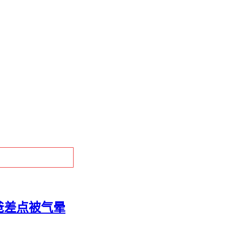
爸差点被气晕