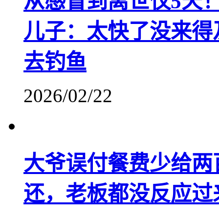
从感冒到离世仅5天
儿子：太快了没来得
去钓鱼
2026/02/22
大爷误付餐费少给两
还，老板都没反应过