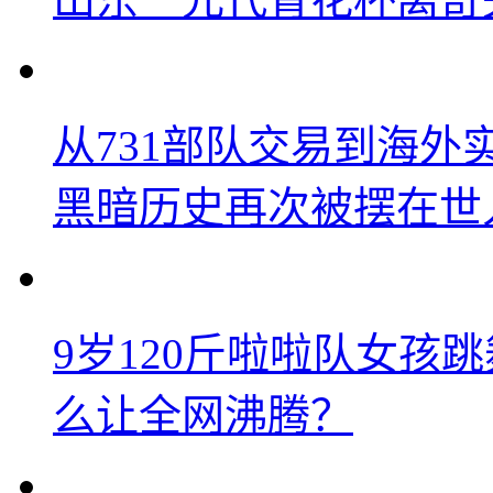
从731部队交易到海
黑暗历史再次被摆在世
9岁120斤啦啦队女孩
么让全网沸腾？