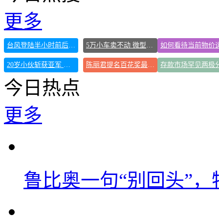
更多
台风登陆半小时前后判若两地
5万小车卖不动 微型代步车集体遇冷
20岁小伙斩获亚军 黄晓明：好帅
陈丽君提名百花奖最佳新人奖
存款市场罕见两极
今日热点
更多
鲁比奥一句“别回头”