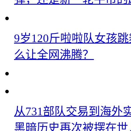
9岁120斤啦啦队女孩
么让全网沸腾？
从731部队交易到海
黑暗历史再次被摆在世