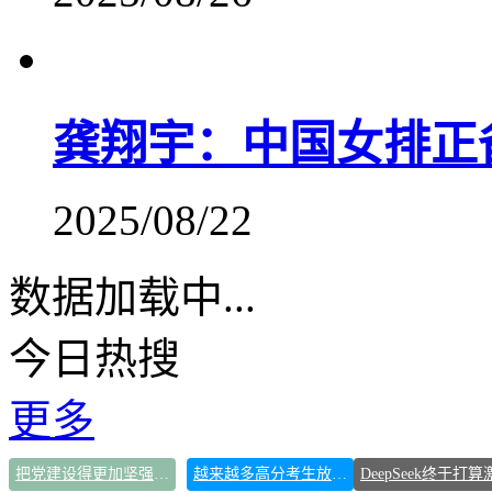
龚翔宇：中国女排正
2025/08/22
数据加载中...
今日热搜
更多
把党建设得更加坚强有力
越来越多高分考生放弃985选警校