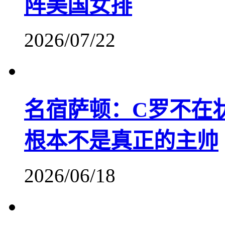
阵美国女排
2026/07/22
名宿萨顿：C罗不在
根本不是真正的主帅
2026/06/18