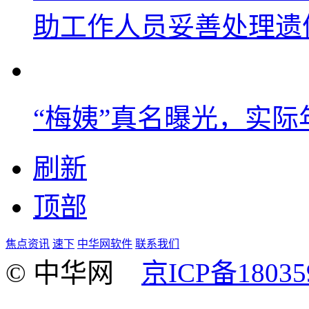
助工作人员妥善处理遗
“梅姨”真名曝光，实
刷新
顶部
焦点资讯
速下
中华网软件
联系我们
© 中华网
京ICP备18035