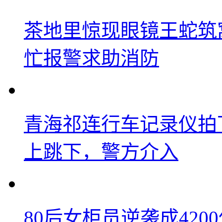
茶地里惊现眼镜王蛇筑
忙报警求助消防
青海祁连行车记录仪拍
上跳下，警方介入
80后女柜员逆袭成42