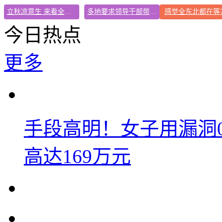
立秋凉意生 来看全国哪里将暑气渐消
多地要求领导干部带头休假
感觉全东北都在等
今日热点
更多
手段高明！女子用漏洞
高达169万元