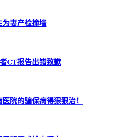
生为妻产检撞墙
者CT报告出错致歉
神病医院的骗保病得狠狠治！