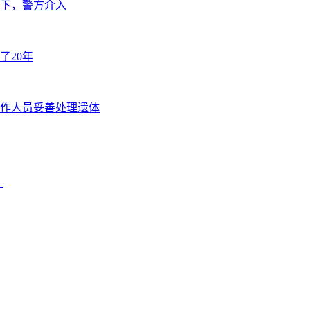
下，警方介入
了20年
作人员妥善处理遗体
？