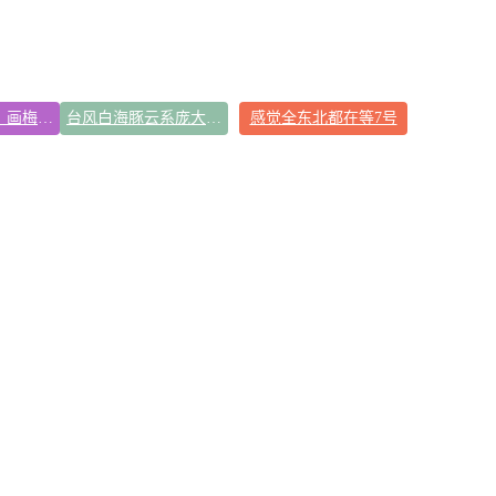
画像师林宇辉：画梅姨7年 想亲眼看看
台风白海豚云系庞大面积堪比东三省
感觉全东北都在等7号