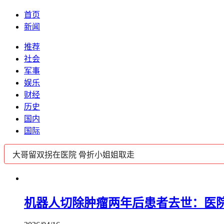
首页
新闻
推荐
社会
军事
娱乐
财经
历史
国内
国际
机器人切除肿瘤两年后患者去世：医