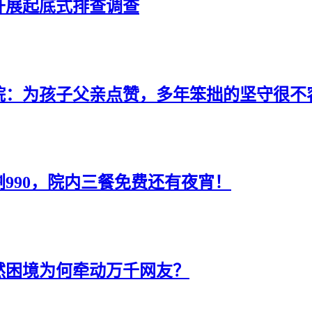
开展起底式排查调查
院：为孩子父亲点赞，多年笨拙的坚守很不
剩990，院内三餐免费还有夜宵！
嫣然困境为何牵动万千网友？