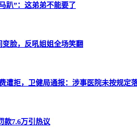
马趴”：这弟弟不能要了
间变脸，反吼姐姐全场笑翻
查费遭拒，卫健局通报：涉事医院未按规定
款7.6万引热议