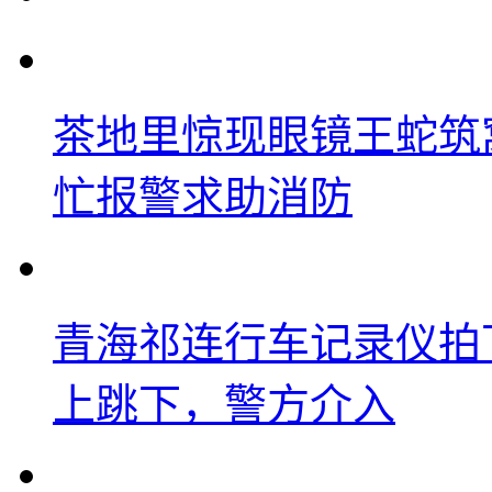
茶地里惊现眼镜王蛇筑
忙报警求助消防
青海祁连行车记录仪拍
上跳下，警方介入