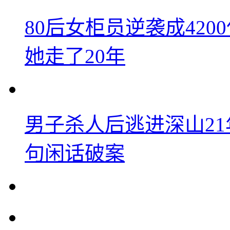
80后女柜员逆袭成42
她走了20年
男子杀人后逃进深山2
句闲话破案