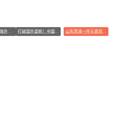
“China Cool”成海外热词
打破国外垄断！中国重磅科技集中上新
山东菏泽一件元青花杯失踪