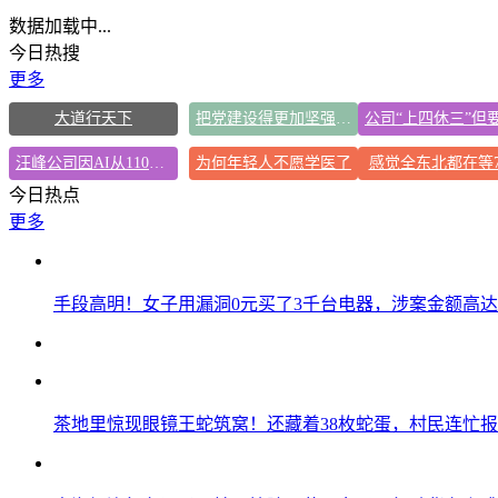
数据加载中...
今日热搜
更多
大道行天下
把党建设得更加坚强有力
汪峰公司因AI从1100人减到400人
为何年轻人不愿学医了
感觉全东北都在等
今日热点
更多
手段高明！女子用漏洞0元买了3千台电器，涉案金额高达1
茶地里惊现眼镜王蛇筑窝！还藏着38枚蛇蛋，村民连忙