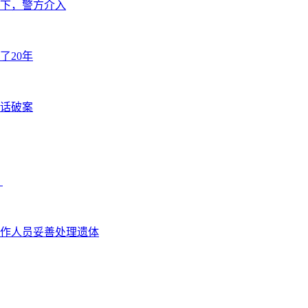
下，警方介入
了20年
闲话破案
？
作人员妥善处理遗体