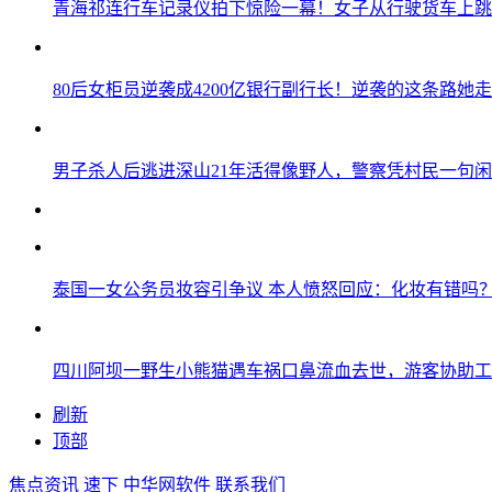
青海祁连行车记录仪拍下惊险一幕！女子从行驶货车上跳
80后女柜员逆袭成4200亿银行副行长！逆袭的这条路她走
男子杀人后逃进深山21年活得像野人，警察凭村民一句
泰国一女公务员妆容引争议 本人愤怒回应：化妆有错吗
四川阿坝一野生小熊猫遇车祸口鼻流血去世，游客协助工
刷新
顶部
焦点资讯
速下
中华网软件
联系我们