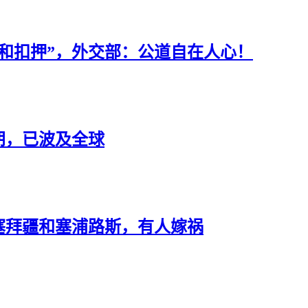
和扣押”，外交部：公道自在人心！
朗，已波及全球
塞拜疆和塞浦路斯，有人嫁祸