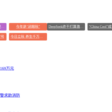
公司“上四休三”但要降薪1000元
今年是“闭眼秋”
DeepSeek终于打算激进扩张了
7号
今日立秋 养生千万避开六大误区
69万元
报警求助消防