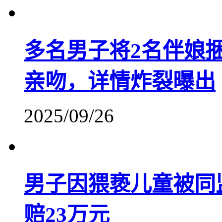
​多名男子将2名伴娘
亲吻，详情炸裂曝出
2025/09/26
男子因猥亵儿童被同
赔23万元