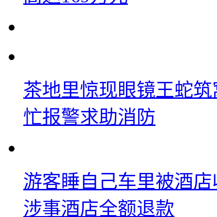
茶地里惊现眼镜王蛇筑
忙报警求助消防
游客睡自己车里被酒店
涉事酒店全额退款