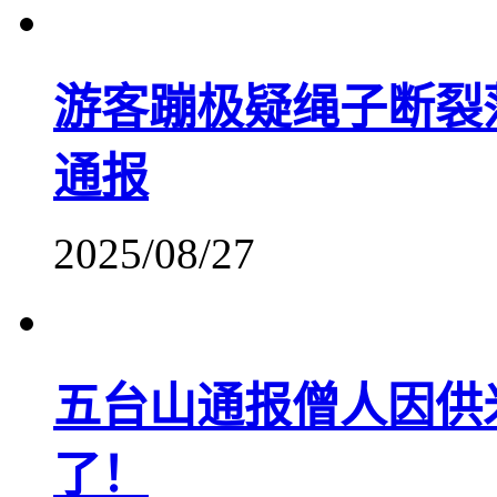
游客蹦极疑绳子断裂
通报
2025/08/27
五台山通报僧人因供
了！