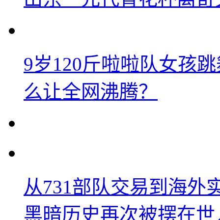
9岁120斤啦啦队女孩
么让全网沸腾？
从731部队交易到海
黑暗历史再次被摆在世