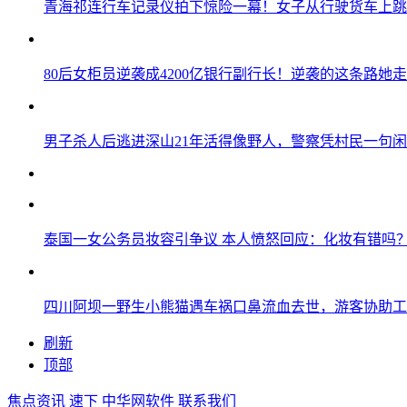
青海祁连行车记录仪拍下惊险一幕！女子从行驶货车上跳
80后女柜员逆袭成4200亿银行副行长！逆袭的这条路她走
男子杀人后逃进深山21年活得像野人，警察凭村民一句
泰国一女公务员妆容引争议 本人愤怒回应：化妆有错吗
四川阿坝一野生小熊猫遇车祸口鼻流血去世，游客协助工
刷新
顶部
焦点资讯
速下
中华网软件
联系我们