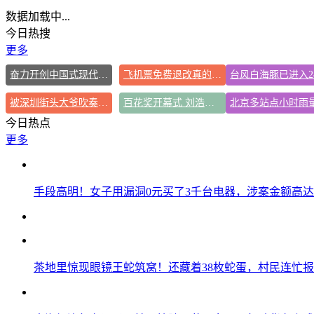
数据加载中...
今日热搜
更多
奋力开创中国式现代化建设新局面
飞机票免费退改真的来了
被深圳街头大爷吹奏谋生戳中了
百花奖开幕式 刘浩存独舞
今日热点
更多
手段高明！女子用漏洞0元买了3千台电器，涉案金额高达1
茶地里惊现眼镜王蛇筑窝！还藏着38枚蛇蛋，村民连忙