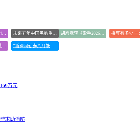
台风白海豚已进入24小时警戒线
未来五年中国民航重磅规划出炉
胡彦斌获《歌手2026》歌王
北京多站点小时雨量下到全国第一
“新疆阿勒泰八月能滑雪”不实
69万元
报警求助消防