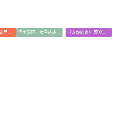
拼豆有多火 一公里内能有40家店
河南濮阳一女子趁店内无人拿走手机
《去你的岛》 观众哭崩