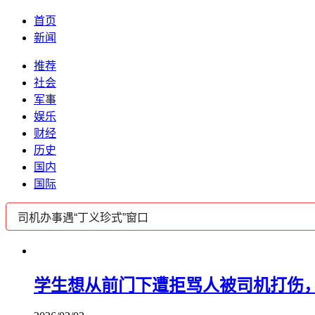
首页
新闻
推荐
社会
军事
娱乐
财经
历史
国内
国际
学生想从前门下遭拒骂人被司机打伤，