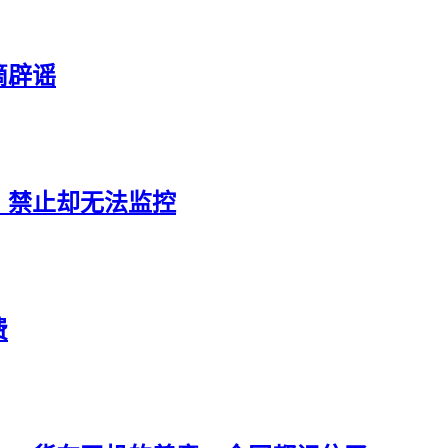
滴辟谣
：禁止却无法监控
费