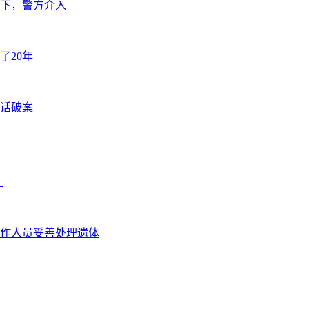
下，警方介入
了20年
闲话破案
？
作人员妥善处理遗体