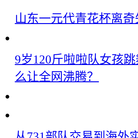
山东一元代青花杯离奇
9岁120斤啦啦队女孩
么让全网沸腾？
从731部队交易到海