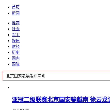
首页
新闻
推荐
社会
军事
娱乐
财经
历史
国内
国际
亚冠二级联赛北京国安输越南 徐云龙