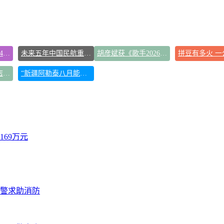
台风白海豚已进入24小时警戒线
未来五年中国民航重磅规划出炉
胡彦斌获《歌手2026》歌王
河南濮阳一女子趁店内无人拿走手机
“新疆阿勒泰八月能滑雪”不实
69万元
报警求助消防