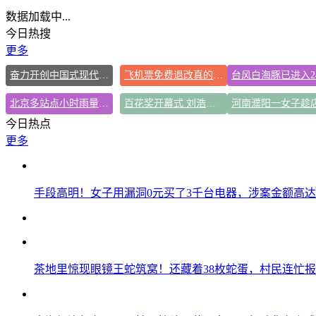
数据加载中...
今日热搜
更多
奋力开创中国式现代化建设新局面
飞机票免费退改真的来了
北京多站点小时雨量下到全国第一
百花奖开幕式 刘浩存独舞
今日热点
更多
手段高明！女子用漏洞0元买了3千台电器，涉案金额高达1
茶地里惊现眼镜王蛇筑窝！还藏着38枚蛇蛋，村民连忙