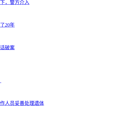
下，警方介入
了20年
闲话破案
？
作人员妥善处理遗体