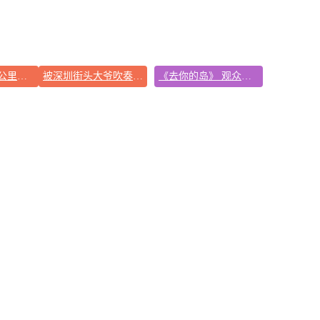
拼豆有多火 一公里内能有40家店
被深圳街头大爷吹奏谋生戳中了
《去你的岛》 观众哭崩