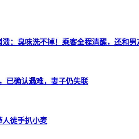
崩溃：臭味洗不掉！乘客全程清醒，还和男
没，已确认遇难，妻子仍失联
带人徒手扒小麦