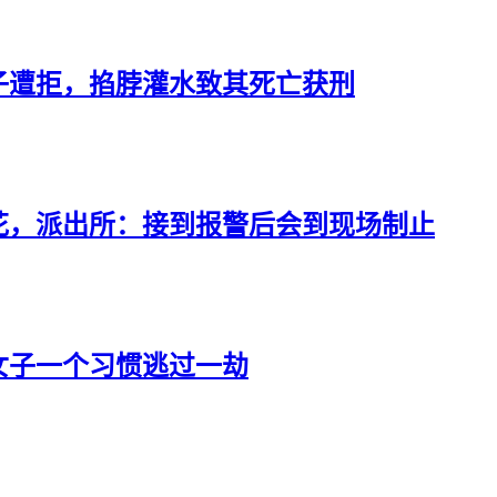
子遭拒，掐脖灌水致其死亡获刑
花，派出所：接到报警后会到现场制止
女子一个习惯逃过一劫