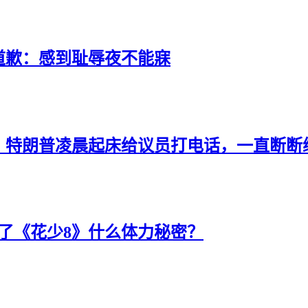
道歉：感到耻辱夜不能寐
节：特朗普凌晨起床给议员打电话，一直断
了《花少8》什么体力秘密？