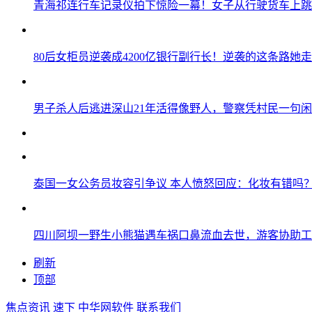
青海祁连行车记录仪拍下惊险一幕！女子从行驶货车上跳
80后女柜员逆袭成4200亿银行副行长！逆袭的这条路她走
男子杀人后逃进深山21年活得像野人，警察凭村民一句
泰国一女公务员妆容引争议 本人愤怒回应：化妆有错吗
四川阿坝一野生小熊猫遇车祸口鼻流血去世，游客协助工
刷新
顶部
焦点资讯
速下
中华网软件
联系我们