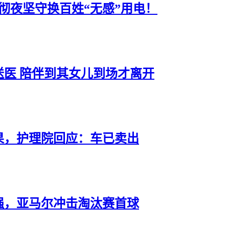
彻夜坚守换百姓“无感”用电！
送医 陪伴到其女儿到场才离开
果，护理院回应：车已卖出
强，亚马尔冲击淘汰赛首球