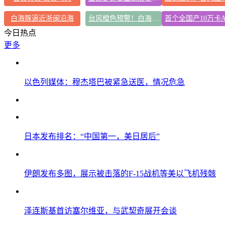
白海豚逼近浙闽沿海
台风橙色预警！白海豚逼近浙闽沿海
今日热点
更多
以色列媒体：穆杰塔巴被紧急送医，情况危急
日本发布排名：“中国第一，美日居后”
伊朗发布多图，展示被击落的F-15战机等美以飞机残骸
泽连斯基首访塞尔维亚，与武契奇展开会谈