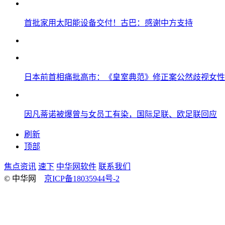
首批家用太阳能设备交付！古巴：感谢中方支持
日本前首相痛批高市：《皇室典范》修正案公然歧视女性
因凡蒂诺被爆曾与女员工有染，国际足联、欧足联回应
刷新
顶部
焦点资讯
速下
中华网软件
联系我们
© 中华网
京ICP备18035944号-2