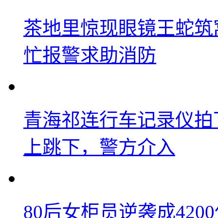
茶地里惊现眼镜王蛇筑
忙报警求助消防
青海祁连行车记录仪拍
上跳下，警方介入
80后女柜员逆袭成42