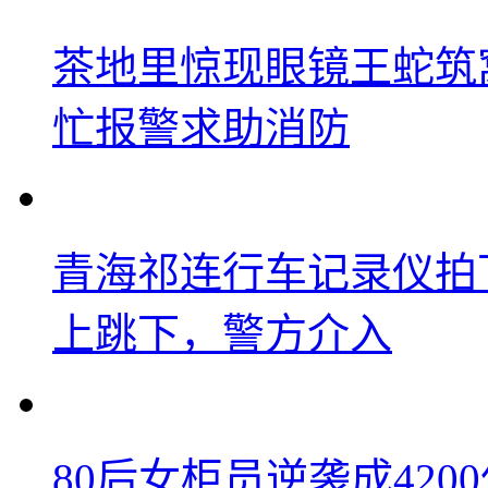
茶地里惊现眼镜王蛇筑
忙报警求助消防
青海祁连行车记录仪拍
上跳下，警方介入
80后女柜员逆袭成42