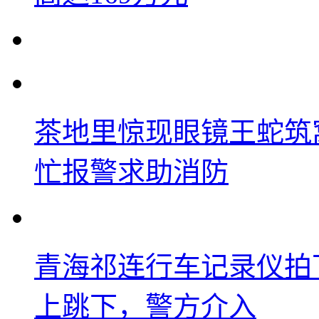
茶地里惊现眼镜王蛇筑
忙报警求助消防
青海祁连行车记录仪拍
上跳下，警方介入