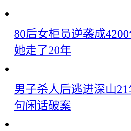
80后女柜员逆袭成42
她走了20年
男子杀人后逃进深山2
句闲话破案