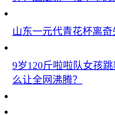
山东一元代青花杯离奇
9岁120斤啦啦队女孩
么让全网沸腾？