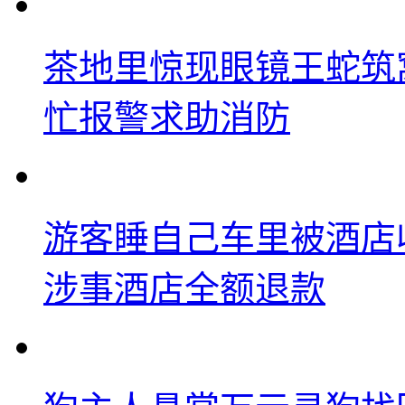
茶地里惊现眼镜王蛇筑
忙报警求助消防
游客睡自己车里被酒店
涉事酒店全额退款