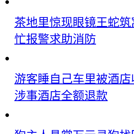
茶地里惊现眼镜王蛇筑
忙报警求助消防
游客睡自己车里被酒店
涉事酒店全额退款